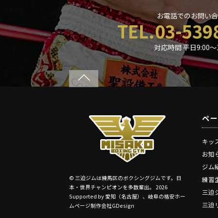
お電話でのお問い合
TEL.03-539
対応時間 平日9:00〜1
ペ
キッ
お知
ジム
©
三迫ジムは練馬区のボクシングジムです。日
練習
本・世界チャンピオンを多数輩出。
2026
三迫
Supported by
愛知（名古屋）、岐阜の格安ホー
三迫
ムページ制作会社GDesign